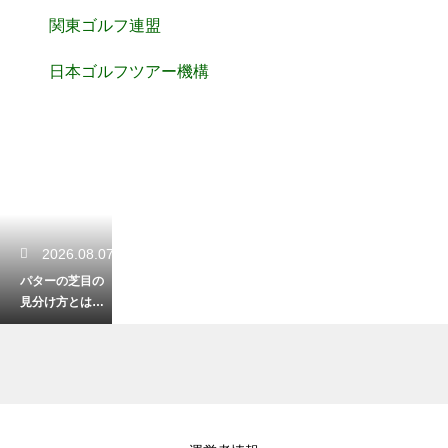
関東ゴルフ連盟
日本ゴルフツアー機構
2026.08.07
パターの芝目の
見分け方とは？
順目と逆目を読
んで確実なパッ
トを決める
2026.08.07