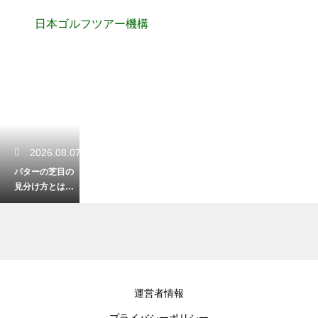
日本ゴルフツアー機構
2026.08.07
パターの芝目の
見分け方とは？
順目と逆目を読
んで確実なパッ
トを決める
2026.08.07
運営者情報
冬場にゴルフの
プライバシーポリシー
練習をする際の