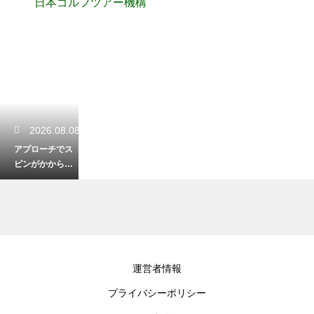
日本ゴルフツアー機構
2026.08.08
アプローチでス
ピンがかからな
い理由とは？キ
ュキュッと止ま
る球を打つコツ
2026.08.07
運営者情報
パターの芝目の
プライバシーポリシー
見分け方とは？
順目と逆目を読