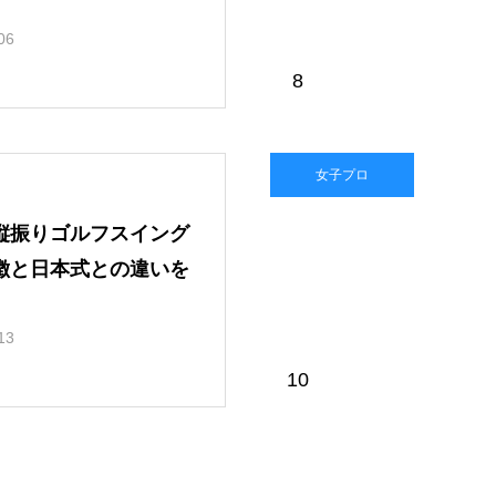
06
8
女子プロ
縦振りゴルフスイング
徴と日本式との違いを
13
10