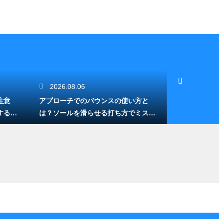
2026.08.06
2026.08.
注意
アプローチでのバウンスの使い方と
バンカーでフ
する方
は？ソールを滑らせる打ち方でミスを
バンスを活か
防ぐ