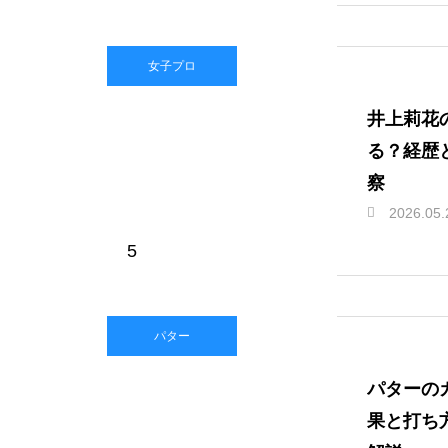
女子プロ
井上莉花
る？経歴
察
2026.05.
5
パター
パターの
果と打ち