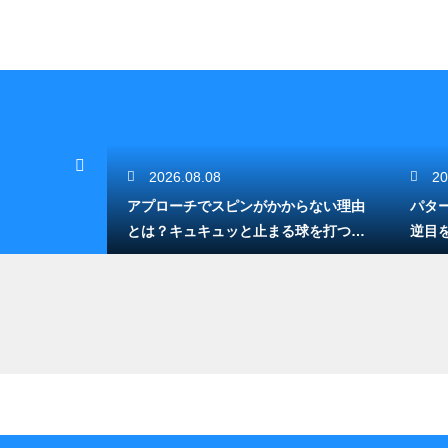
2026.08.08
20
のルールと
アプローチでスピンがかからない理由
パタ
ムの楽しみ方
とは？キュキュッと止まる球を打つコ
逆目
ツ