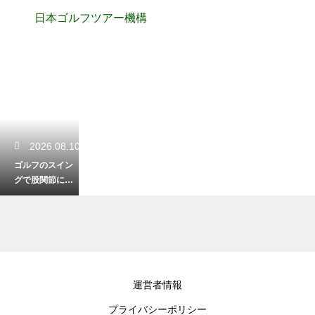
日本ゴルフツアー機構
2026.08.10
ゴルフのスイン
グで股関節に乗
る感覚を掴む！
力強い捻転を作
るためのコツ
2026.08.10
運営者情報
パターのアドレ
プライバシーポリシー
ス時の重心の位